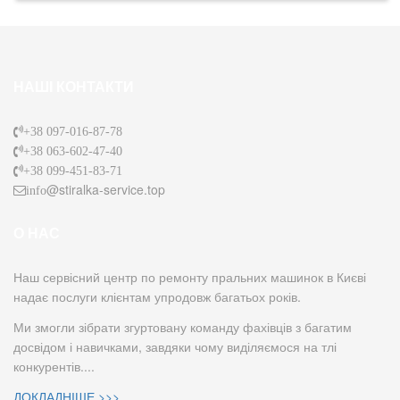
НАШІ КОНТАКТИ
+38 097-016-87-78
+38 063-602-47-40
+38 099-451-83-71
@stiralka-service.top
info
О НАС
Наш сервісний центр по ремонту пральних машинок в Києві
надає послуги клієнтам упродовж багатьох років.
Ми змогли зібрати згуртовану команду фахівців з багатим
досвідом і навичками, завдяки чому виділяємося на тлі
конкурентів....
ДОКЛАДНІШЕ >>>