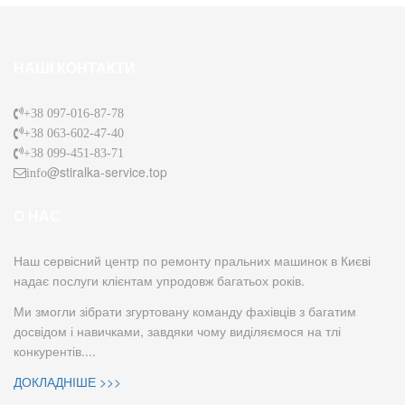
НАШІ КОНТАКТИ
+38 097-016-87-78
+38 063-602-47-40
+38 099-451-83-71
@stiralka-service.top
info
О НАС
Наш сервісний центр по ремонту пральних машинок в Києві
надає послуги клієнтам упродовж багатьох років.
Ми змогли зібрати згуртовану команду фахівців з багатим
досвідом і навичками, завдяки чому виділяємося на тлі
конкурентів....
ДОКЛАДНІШЕ >>>