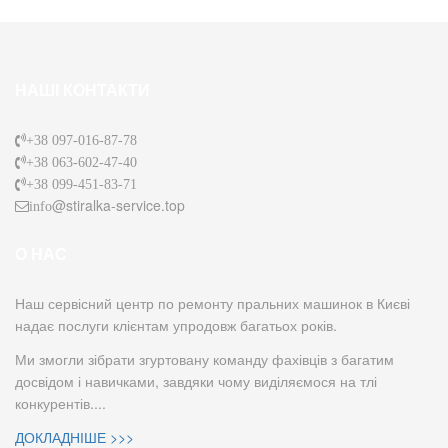
НАШІ КОНТАКТИ
+38 097-016-87-78
+38 063-602-47-40
+38 099-451-83-71
@stiralka-service.top
info
О НАС
Наш сервісний центр по ремонту пральних машинок в Києві
надає послуги клієнтам упродовж багатьох років.
Ми змогли зібрати згуртовану команду фахівців з багатим
досвідом і навичками, завдяки чому виділяємося на тлі
конкурентів....
ДОКЛАДНІШЕ >>>